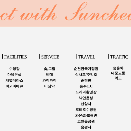
승용차
수영장
숯,그릴
순천만국가정원
대중교통
다육온실
비데
상사호/주암호
약도
개별테라스
와이파이
순천만
야외바베큐
비상약
승주C.C
드라마촬영장
낙안읍성
선암사
조례호수공원
와온/화포해변
고인돌공원
송광사