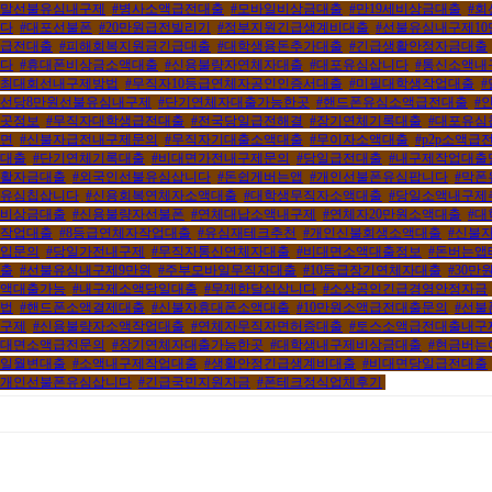
말선불유심내구제
,
#병사소액급전대출
,
#모바일비상금대출
,
#만19세비상금대출
,
#
다
,
#대포선불폰
,
#20만원급전빌리기
,
#정부지원긴급생계비대출
,
#선불유심내구제10
급전대출
,
#피해회복지원금긴급대출
,
#대학생용돈추가대출
,
#긴급생활안정자금대출
다
,
#휴대폰비상금소액대출
,
#신용불량자연체자대출
,
#대포유심삽니다
,
#통신소액내
최대회선내구제방법
,
#무직자10등급연체자공인인증서대출
,
#미필대학생작업대출
,
선당8만원선불유심내구제
,
#단기연체자대출가능한곳
,
#핸드폰유심소액급전대출
,
#
곳정보
,
#무직자대학생급전대출
,
#전국당일급전해결
,
#장기연체기록대출
,
#대포유심
면
,
#신불자급전내구제문의
,
#무직자기대출소액대출
,
#무이자소액대출
,
#p2p소액급
대출
,
#단기연체기록대출
,
#비대면가전내구제문의
,
#당일급전대출
,
#내구제작업대출
활자금대출
,
#외국인선불유심삽니다
,
#돈쉽게버는앱
,
#개인선불폰유심팝니다
,
#막폰
유심칩삽니다
,
#신용회복연체자소액대출
,
#대학생무직자소액대출
,
#당일소액내구제
비상금대출
,
#신용불량자선불폰
,
#연체대납소액내구제
,
#연체자20만원소액대출
,
#대
작업대출
,
#8등급연체자작업대출
,
#유심재테크추천
,
#개인신불회생소액대출
,
#신불
입문의
,
#당일가전내구제
,
#무직자통신연체자대출
,
#비대면소액대출정보
,
#돈버는앱
출
,
#선불유심내구제9만원
,
#주부모바일무직자대출
,
#10등급장기연체자대출
,
#30
액대출가능
,
#내구제소액당일대출
,
#무제한달심삽니다
,
#소상공인긴급경영안정자금
법
,
#핸드폰소액결제대출
,
#신불자휴대폰소액대출
,
#10만원소액급전대출문의
,
#선
구제
,
#신용불량자소액작업대출
,
#연체자무직자면허증대출
,
#토스소액급전대출내구
대면소액급전문의
,
#장기연체자대출가능한곳
,
#대학생내구제비상금대출
,
#현금버는
일월변대출
,
#소액내구제작업대출
,
#생활안정긴급생계비대출
,
#비대면당일급전대출
개인선불폰유심삽니다
,
#긴급국민지원자금
,
#폰테크정식업체후기
,