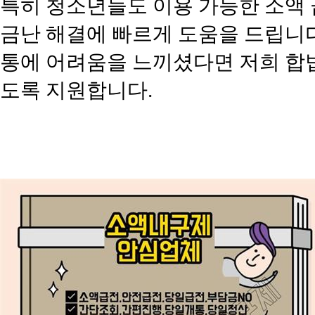
특히 청소년들도 이용 가능한 소액 
금난 해결에 빠르게 도움을 드립니다
통에 어려움을 느끼셨다면 저희 합
도록 지원합니다.