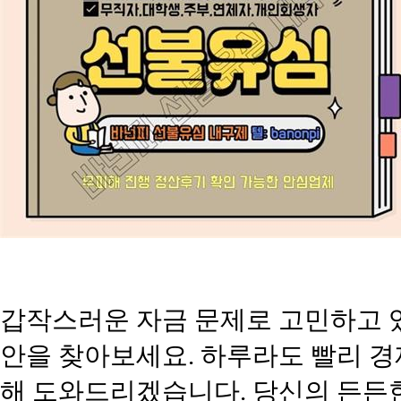
갑작스러운 자금 문제로 고민하고 
안을 찾아보세요. 하루라도 빨리 경
해 도와드리겠습니다. 당신의 든든