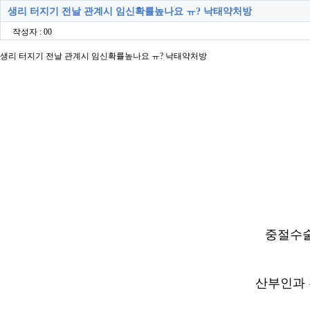
생리 터지기 전날 관계시 임신확률높나요 ㅠ? 낙­태약처방
작성자 : 00
생리 터지기 전날 관계시 임신확률높나요 ㅠ? 낙­태약처방
중절수
산부인과