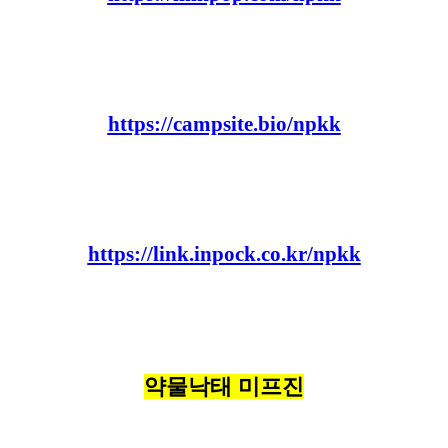
https://campsite.bio/npkk
https://link.inpock.co.kr/npkk
약물낙태 미프진